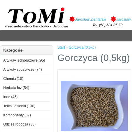
Jarosław Zientarski
Jarosław 
Tel. (58) 684 05 79
Start
>
Gorczyca (0,5kg)
Kategorie
Gorczyca (0,5kg)
Artykuły jednorazowe (95)
Artykuły spożywcze (74)
Chemia (10)
Herbata luz (54)
Inne (45)
Jelita i osłonki (130)
Komponenty (57)
Odzież robocza (33)