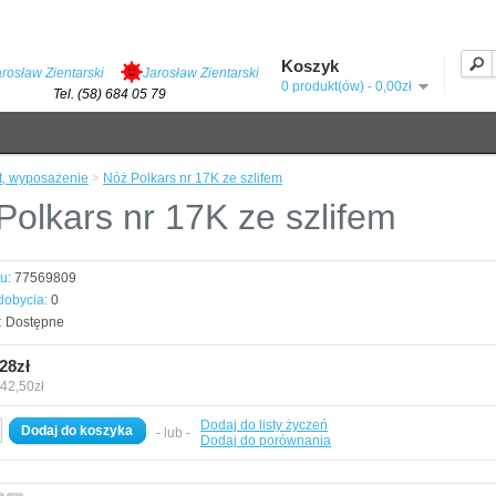
Koszyk
arosław Zientarski
Jarosław Zientarski
0 produkt(ów) - 0,00zł
Tel. (58) 684 05 79
t, wyposażenie
>
Nóż Polkars nr 17K ze szlifem
Polkars nr 17K ze szlifem
u:
77569809
dobycia:
0
:
Dostępne
28zł
 42,50zł
Dodaj do listy życzeń
Dodaj do koszyka
- lub -
Dodaj do porównania