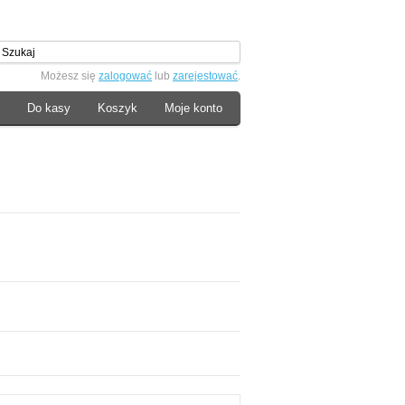
Możesz się
zalogować
lub
zarejestować
.
Do kasy
Koszyk
Moje konto