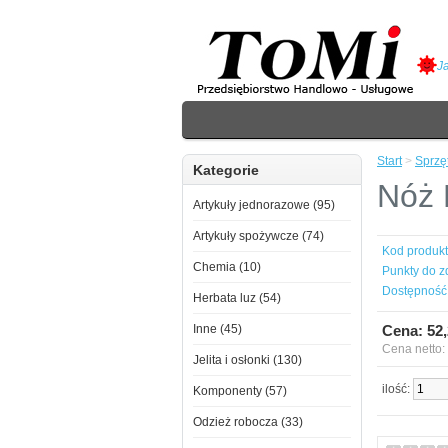
J
Start
>
Sprzę
Kategorie
Nóż 
Artykuły jednorazowe (95)
Artykuły spożywcze (74)
Kod produkt
Chemia (10)
Punkty do z
Dostępność
Herbata luz (54)
Inne (45)
Cena: 52,
Cena netto:
Jelita i osłonki (130)
ilość:
Komponenty (57)
Odzież robocza (33)