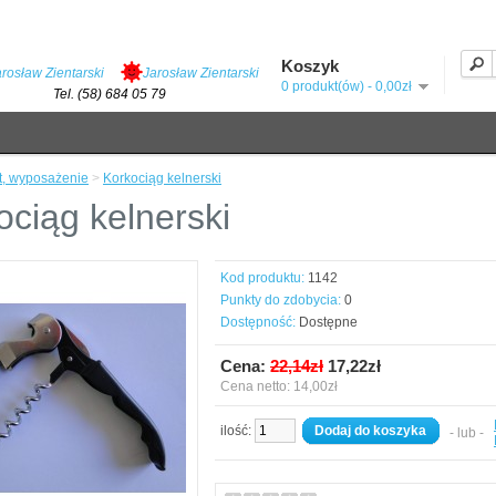
Koszyk
arosław Zientarski
Jarosław Zientarski
0 produkt(ów) - 0,00zł
Tel. (58) 684 05 79
t, wyposażenie
>
Korkociąg kelnerski
ociąg kelnerski
Kod produktu:
1142
Punkty do zdobycia:
0
Dostępność:
Dostępne
Cena:
22,14zł
17,22zł
Cena netto: 14,00zł
ilość:
Dodaj do koszyka
- lub -