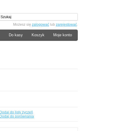
Możesz się
zalogować
lub
zarejestować
.
Do kasy
Koszyk
Moje konto
Dodaj do listy życzeń
Dodaj do porównania