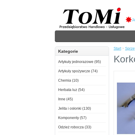
J
Start
>
Sprzę
Kategorie
Kork
Artykuły jednorazowe (95)
Artykuły spożywcze (74)
Chemia (10)
Herbata luz (54)
Inne (45)
Jelita i osłonki (130)
Komponenty (57)
Odzież robocza (33)