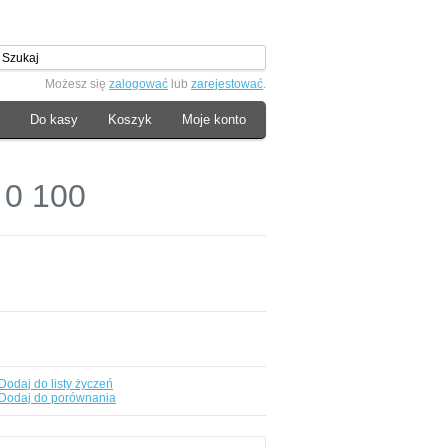
Możesz się
zalogować
lub
zarejestować
.
Do kasy
Koszyk
Moje konto
 0 100
Dodaj do listy życzeń
Dodaj do porównania