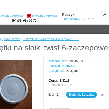
Koszyk
arosław Zientarski
Jarosław Zientarski
0 produkt(ów) - 0,00zł
Tel. (58) 684 05 79
uły jednorazowe
>
Nakrętki na słoiki twist 6-zaczepowe 0 100
ętki na słoiki twist 6-zaczepowe
Kod produktu:
898545353
Punkty do zdobycia:
0
Dostępność:
Dostępne
Cena: 1,11zł
Cena netto: 0,90zł
ilość:
Dodaj do koszyka
- lub -