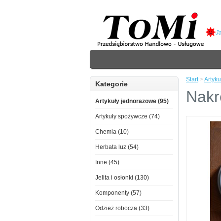
J
Start
>
Artyk
Kategorie
Nakr
Artykuły jednorazowe (95)
Artykuły spożywcze (74)
Chemia (10)
Herbata luz (54)
Inne (45)
Jelita i osłonki (130)
Komponenty (57)
Odzież robocza (33)