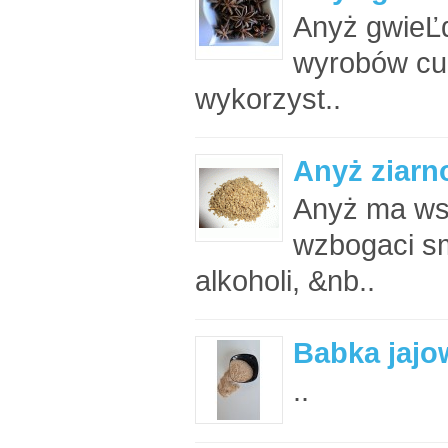
Anyż gwieĽ
wyrobów cuki
wykorzyst..
Anyż ziarno
Anyż ma wsp
wzbogaci sm
alkoholi, &nb..
Babka jajow
..