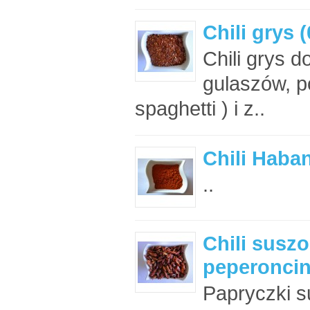
Chili grys 
Chili grys 
gulaszów, p
spaghetti ) i z..
Chili Haban
..
Chili susz
peperoncini
Papryczki s