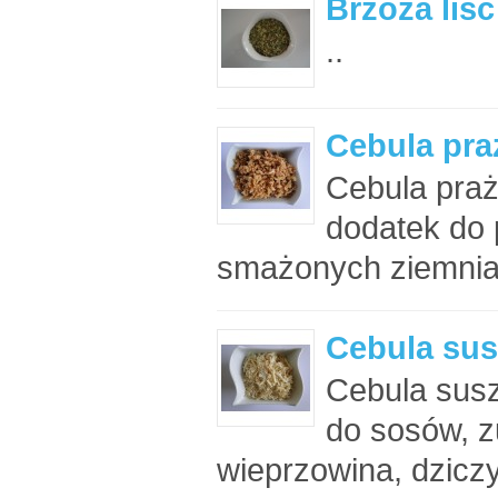
Brzoza liść
..
Cebula pra
Cebula praż
dodatek do 
smażonych ziemni
Cebula susz
Cebula sus
do sosów, z
wieprzowina, dziczy