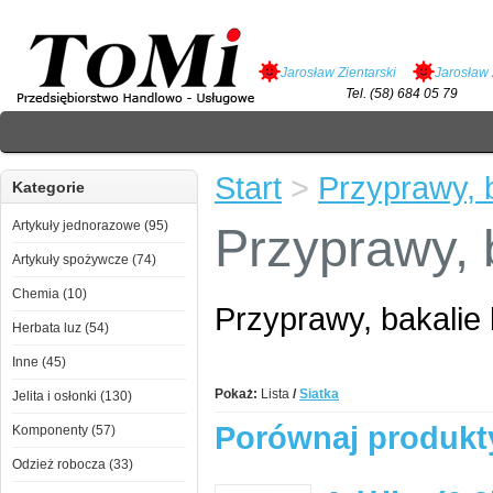
Jarosław Zientarski
Jarosław 
Tel. (58) 684 05 79
Start
>
Przyprawy, b
Kategorie
Artykuły jednorazowe (95)
Przyprawy, b
Artykuły spożywcze (74)
Chemia (10)
Przyprawy, bakalie 
Herbata luz (54)
Inne (45)
Pokaż:
Lista
/
Siatka
Jelita i osłonki (130)
Porównaj produkty
Komponenty (57)
Odzież robocza (33)