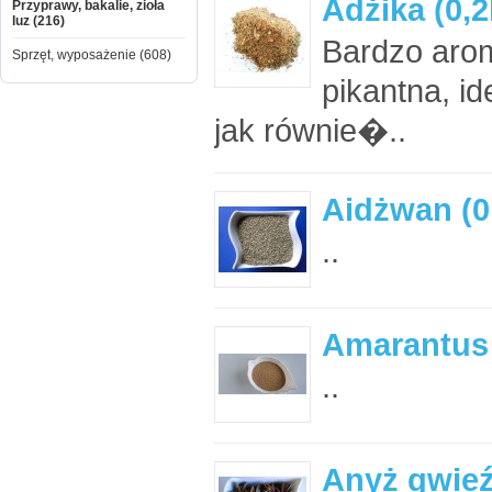
Adżika (0,2
Przyprawy, bakalie, zioła
luz (216)
Bardzo arom
Sprzęt, wyposażenie (608)
pikantna, i
jak równie�..
Aidżwan (0
..
Amarantus 
..
Anyż gwieź